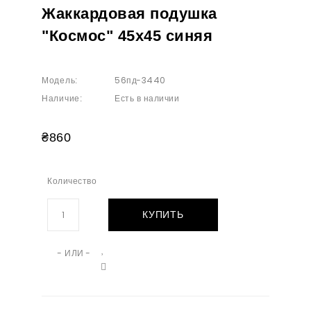
Жаккардовая подушка
"Космос" 45х45 синяя
56пд-3440
Модель:
Есть в наличии
Наличие:
₴860
Количество
КУПИТЬ
- ИЛИ -