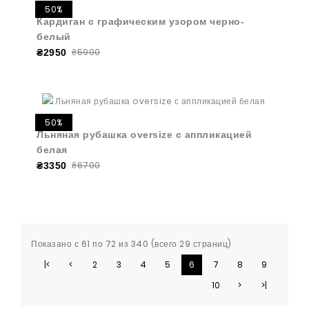
50%
Кардиган с графическим узором черно-
белый
₴5900
₴2950
50%
Льняная рубашка oversize с аппликацией
белая
₴6700
₴3350
Показано с 61 по 72 из 340 (всего 29 страниц)
|<
<
2
3
4
5
6
7
8
9
10
>
>|