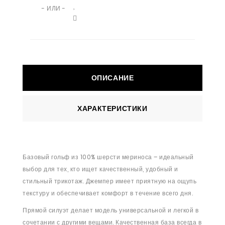
- ИЛИ -
ОПИСАНИЕ
ХАРАКТЕРИСТИКИ
Базовый гольф из 100% шерсти мериноса – идеальный
выбор для тех, кто ищет качественный, удобный и
стильный трикотаж. Джемпер имеет приятную на ощупь
текстуру и обеспечивает комфорт в течение всего дня.
Прямой силуэт делает модель универсальной и легкой в ​​
сочетании с другими вещами. Качественная база всегда в