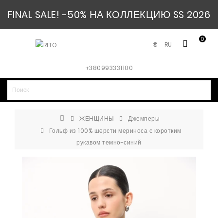
FINAL SALE! -50% НА КОЛЛЕКЦИЮ SS 2026
0
RU
₴
+380993331100
ЖЕНЩИНЫ
Джемперы
Гольф из 100% шерсти мериноса с коротким
рукавом темно-синий