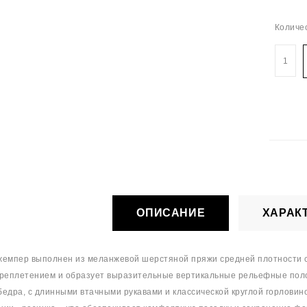
Количе
ОПИСАНИЕ
ХАРАК
жемпер выполнен из меланжевой шерстяной пряжи средней плотности с
ереплетением и образует выразительные вертикальные рельефные поло
едра, с длинными втачными рукавами и классической круглой горловин