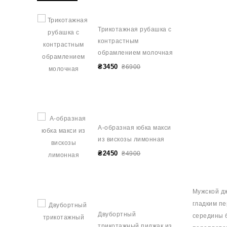
Трикотажная рубашка с
контрастным
обрамлением молочная
₴3450
₴6900
А-образная юбка макси
из вискозы лимонная
₴2450
₴4900
Мужской д
гладким п
Двубортный
середины б
трикотажный пиджак из