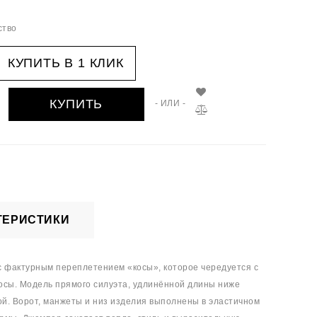
ство
КУПИТЬ В 1 КЛИК
КУПИТЬ
- ИЛИ -
ТЕРИСТИКИ
 фактурным переплетением «косы», которое чередуется с
сы. Модель прямого силуэта, удлинённой длины ниже
ой. Ворот, манжеты и низ изделия выполнены в эластичном