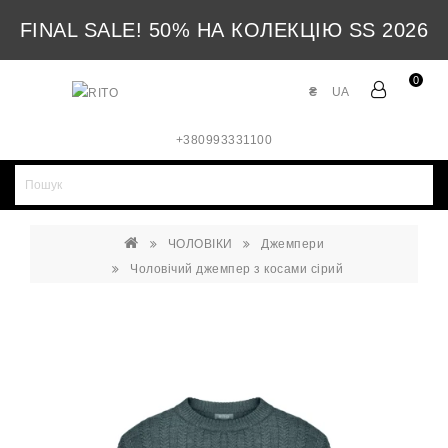
FINAL SALE! 50% НА КОЛЕКЦІЮ SS 2026
0
₴
UA
+380993331100
ЧОЛОВІКИ
Джемпери
Чоловічий джемпер з косами сірий