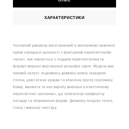
ОПИС
ХАРАКТЕРИСТИКИ
Чоловічий джемпер виготовлений із меланжевої вовняної
пряжі середньої щільності з фактурним переплетінням
«коси», яке чергується з гладким переплетінням та
формує виразні вертикальні рельєфні смуги. Модель має
прямий силует, подовжену довжину нижче середини
стегна, довгі втачні рукава та класичну круглу горловину.
Комір, манжети та низ виробу виконані в еластичному
переплетінні «резинка», що забезпечує комфортну
посадку та збереження форми. Джемпер поєднує тепло,
стиль і виразну текстуру.