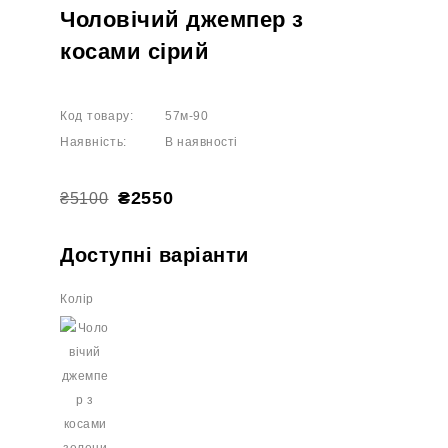
Чоловічий джемпер з
косами сірий
Код товару:
57м-90
Наявність:
В наявності
₴2550
₴5100
Доступні варіанти
Колір