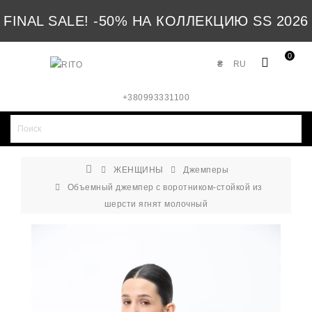
FINAL SALE! -50% НА КОЛЛЕКЦИЮ SS 2026
0
₴
RU
+380993331100
ЖЕНЩИНЫ
Джемперы
Объемный джемпер с воротником-стойкой из
шерсти ягнят молочный