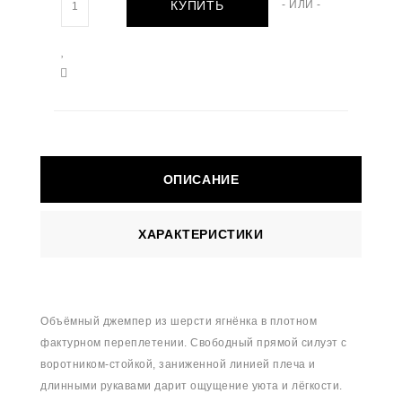
КУПИТЬ
- ИЛИ -
ОПИСАНИЕ
ХАРАКТЕРИСТИКИ
Объёмный джемпер из шерсти ягнёнка в плотном
фактурном переплетении. Свободный прямой силуэт с
воротником-стойкой, заниженной линией плеча и
длинными рукавами дарит ощущение уюта и лёгкости.