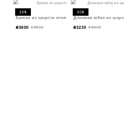
20%
30%
Брюки из шерсти ягнят серые
Длинная юбка из шерсти я
₴4500
₴4600
₴3600
₴3220