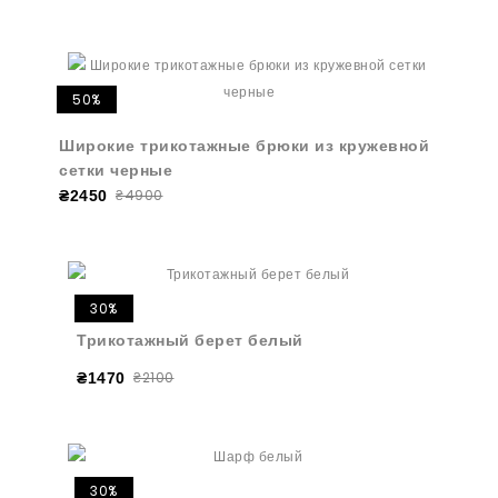
50%
Широкие трикотажные брюки из кружевной
сетки черные
₴4900
₴2450
30%
Трикотажный берет белый
₴2100
₴1470
30%