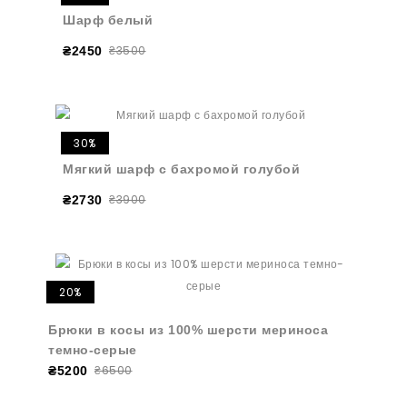
Шарф белый
₴3500
₴2450
30%
Мягкий шарф с бахромой голубой
₴3900
₴2730
20%
Брюки в косы из 100% шерсти мериноса
темно-серые
₴6500
₴5200