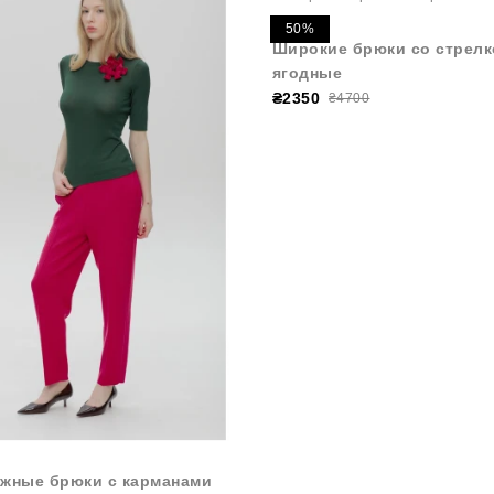
50%
Широкие брюки со стрелк
ягодные
₴2350
₴4700
ажные брюки с карманами