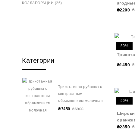
ягодны
КОЛЛАБОРАЦИИ (26)
₴2200
₴
50%
Трикот
Категории
₴1450
₴
Трикотажная рубашка с
контрастным
обрамлением молочная
50%
₴3450
₴6900
Широкие
оранже
₴2350
₴