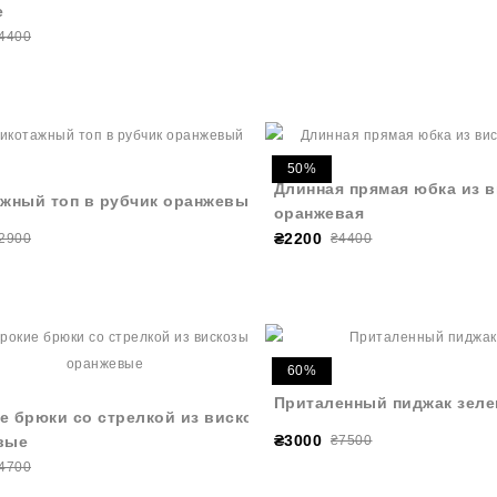
е
4400
50%
Длинная прямая юбка из 
ажный топ в рубчик оранжевый
оранжевая
₴2200
2900
₴4400
60%
Приталенный пиджак зел
 брюки со стрелкой из вискозы
₴3000
вые
₴7500
4700