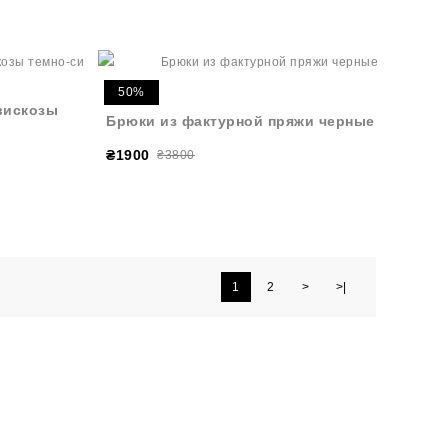
50%
вискозы
Брюки из фактурной пряжи черные
₴1900
₴3800
1
2
>
>|