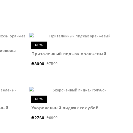
60%
вискозы
Приталенный пиджак оранжевый
₴3000
₴7500
60%
еный
Укороченный пиджак голубой
₴2760
₴6900