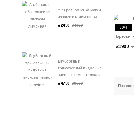
А-образная юбка макси
из вискозы лимонная
₴2450
₴4900
50%
Брюки 
₴1900
₴
Двубортный
трикотажный пиджак из
вискозы темно-голубой
₴4750
₴9500
Показано