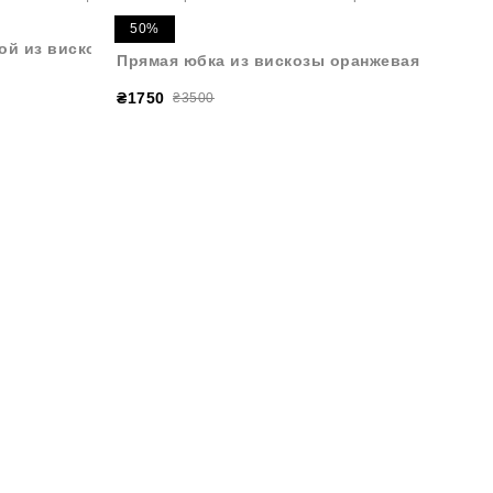
50%
ой из вискозы
Прямая юбка из вискозы оранжевая
₴1750
₴3500