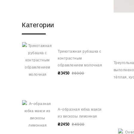
Категории
Трикотажная рубашка с
контрастным
Треугольн
обрамлением молочная
выполнено 
₴6900
₴3450
тёплая, ху
А-образная юбка макси
из вискозы лимонная
₴4900
₴2450