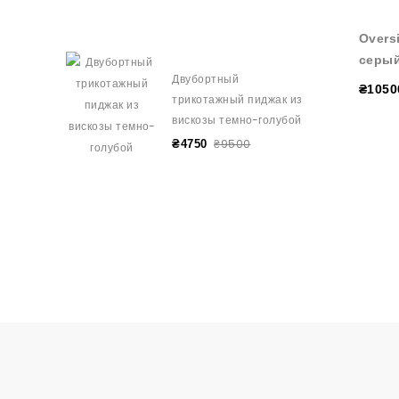
Overs
серы
Двубортный
₴1050
трикотажный пиджак из
вискозы темно-голубой
₴9500
₴4750