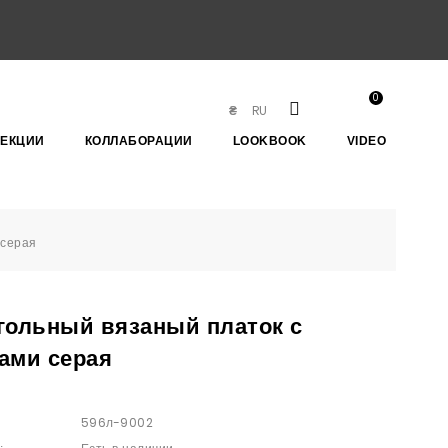
0
RU
₴
ЛЕКЦИИ
КОЛЛАБОРАЦИИ
LOOKBOOK
VIDEO
 серая
гольный вязаный платок с
ами серая
596л-9002