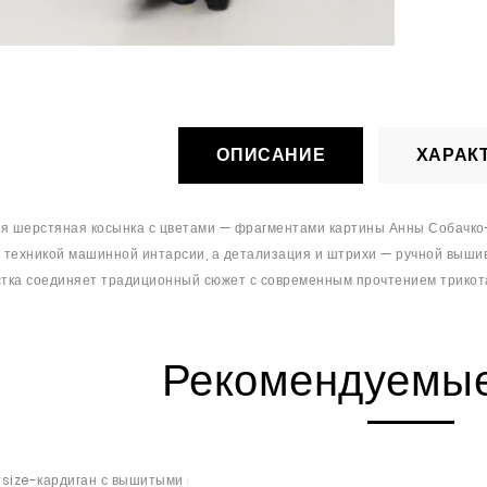
ОПИСАНИЕ
ХАРАК
ая шерстяная косынка с цветами — фрагментами картины Анны Собачк
техникой машинной интарсии, а детализация и штрихи — ручной вышивк
стка соединяет традиционный сюжет с современным прочтением трикот
Рекомендуемые