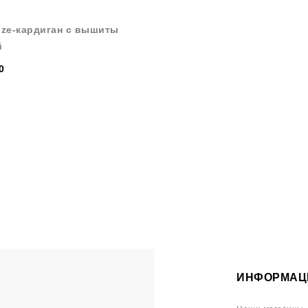
ize-кардиган с вышитыми цветами
й
0
ИНФОРМАЦ