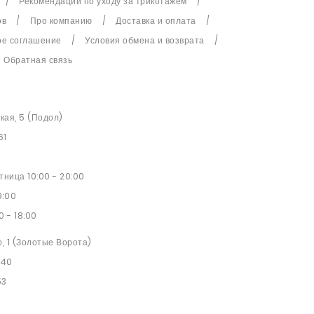
Рекомендации по уходу за трикотажем
ов
Про компанию
Доставка и оплата
ое соглашение
Условия обмена и возврата
Обратная связь
ская, 5 (Подол)
61
ница 10:00 - 20:00
9:00
0 - 18:00
о, 1 (Золотые Ворота)
 40
53