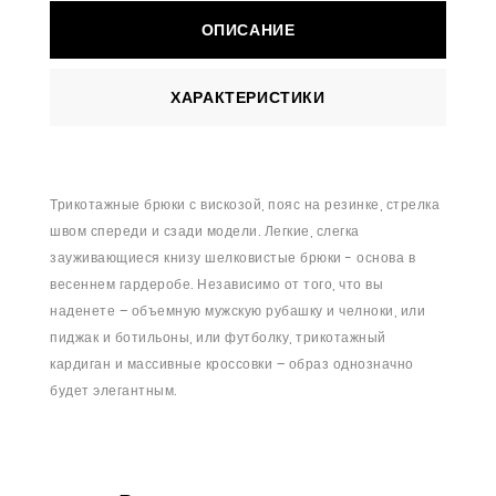
ОПИСАНИЕ
ХАРАКТЕРИСТИКИ
Трикотажные брюки с вискозой, пояс на резинке, стрелка
швом спереди и сзади модели. Легкие, слегка
зауживающиеся книзу шелковистые брюки - основа в
весеннем гардеробе. Независимо от того, что вы
наденете – объемную мужскую рубашку и челноки, или
пиджак и ботильоны, или футболку, трикотажный
кардиган и массивные кроссовки – образ однозначно
будет элегантным.