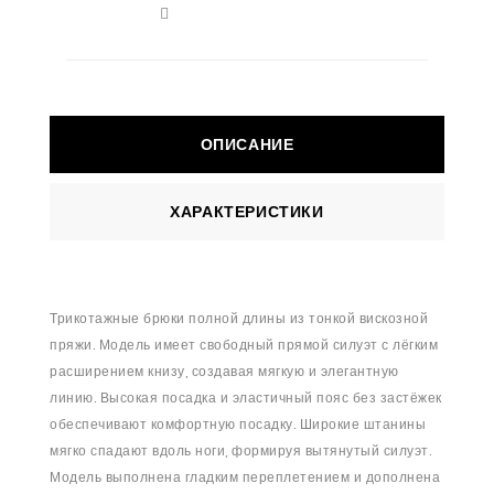
ОПИСАНИЕ
ХАРАКТЕРИСТИКИ
Трикотажные брюки полной длины из тонкой вискозной
пряжи. Модель имеет свободный прямой силуэт с лёгким
расширением книзу, создавая мягкую и элегантную
линию. Высокая посадка и эластичный пояс без застёжек
обеспечивают комфортную посадку. Широкие штанины
мягко спадают вдоль ноги, формируя вытянутый силуэт.
Модель выполнена гладким переплетением и дополнена