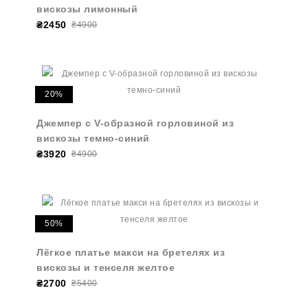
вискозы лимонный
₴2450
₴4900
20%
Джемпер с V-образной горловиной из
вискозы темно-синий
₴3920
₴4900
50%
Лёгкое платье макси на бретелях из
вискозы и тенселя желтое
₴2700
₴5400