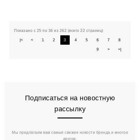
Показано с 25 по 36 из 262 (всего 22 страниц)
|<
<
1
2
3
4
5
6
7
8
9
>
>|
Подписаться на новостную
рассылку
Мы предлагаем вам самые свежие новости бренда и многое
другое.