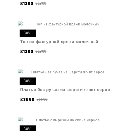
₴1260
₴1800
30%
Топ из фактурной пряжи молочный
₴1260
₴1800
30%
Платье без рукав из шерсти ягнят серое
₴3850
₴5500
30%