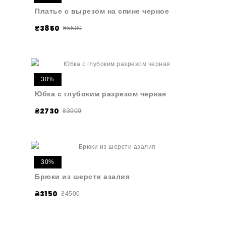
Платье с вырезом на спине черное
₴3850
₴5500
30%
Юбка с глубоким разрезом черная
₴2730
₴3900
30%
Брюки из шерсти азалия
₴3150
₴4500