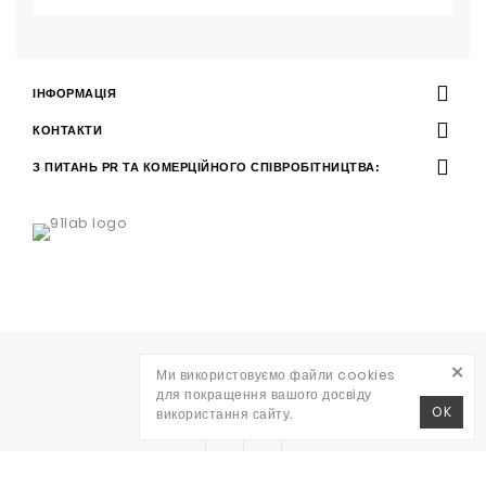
ІНФОРМАЦІЯ
КОНТАКТИ
З ПИТАНЬ PR ТА КОМЕРЦІЙНОГО СПІВРОБІТНИЦТВА:
×
Ми використовуємо файли cookies
Розробка
WAVE AGENCY
для покращення вашого досвіду
RITO © 2026
OK
використання сайту.