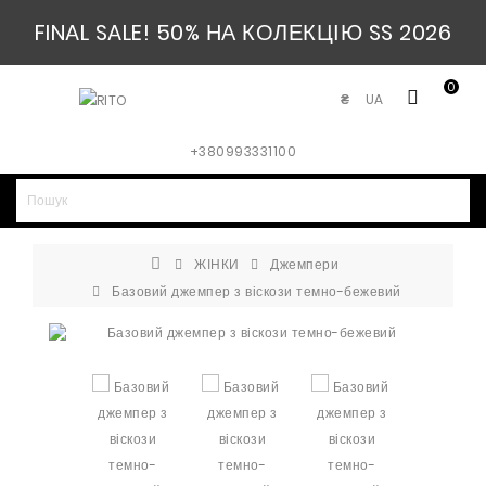
FINAL SALE! 50% НА КОЛЕКЦІЮ SS 2026
0
UA
₴
+380993331100
ЖІНКИ
Джемпери
Базовий джемпер з віскози темно-бежевий