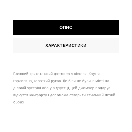
ОПИС
ХАРАКТЕРИСТИКИ
Базовий трикотажний джемпер з віскози. Кругла
горловина, короткий рукав. Де б ви не були, в місті на
діловій зустрічі або у відпустці, цей джемпер подарує
відчуття комфорту і допоможе створити стильний літній
образ