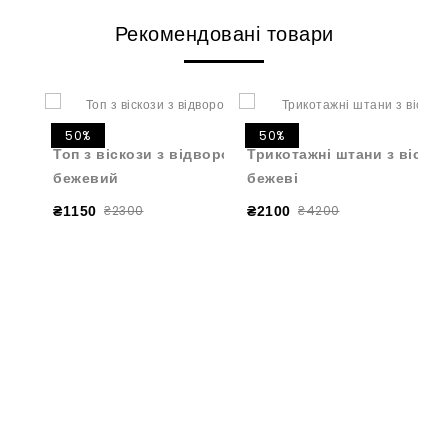
Рекомендовані товари
50%
50%
Топ з віскози з відворотом темно-
Трикотажні штани з віскоз
бежевий
бежеві
₴2300
₴4200
₴1150
₴2100