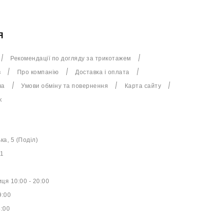
Я
Рекомендації по догляду за трикотажем
в
Про компанію
Доставка і оплата
ча
Умови обміну та повернення
Карта сайту
к
ька, 5 (Поділ)
61
ця 10:00 - 20:00
9:00
8:00