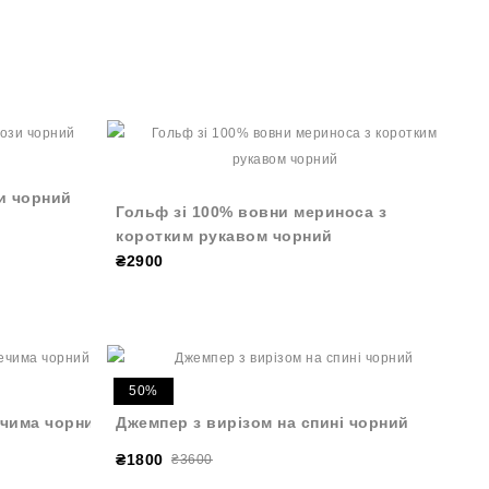
и чорний
Гольф зі 100% вовни мериноса з
коротким рукавом чорний
₴2900
50%
ечима чорний
Джемпер з вирізом на спині чорний
₴1800
₴3600