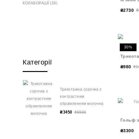
КОЛАБОРАЦІЇ (26)
₴2730
₴
30%
Трикота
Категорії
₴980
₴1
Трикотажна сорочка з
контрастним
обрамленням молочна
₴3450
₴6900
Гольф з
₴3300