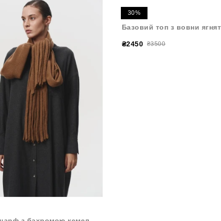
30%
Базовий топ з вовни ягня
₴2450
₴3500
шарф з бахромою кемел