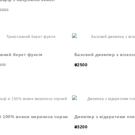
3900
жний берет фуксія
Базовий джемпер з віскоз
₴2500
400
і 100% вовни мериноса чорний
Джемпер з відкритими пл
₴3200