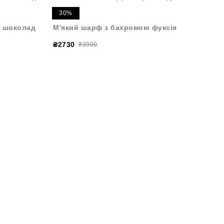
30%
т шоколад
М'який шарф з бахромою фуксія
₴2730
₴3900