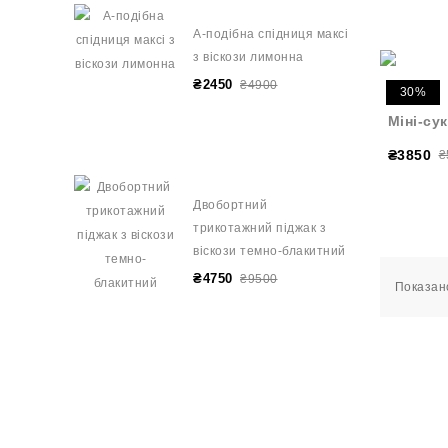
А-подібна спідниця максі
з віскози лимонна
₴2450
₴4900
30%
Міні-су
₴3850
₴
Двобортний
трикотажний піджак з
віскози темно-блакитний
₴4750
₴9500
Показано