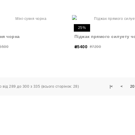
25%
кня чорна
Піджак прямого силуету ч
₴5400
5500
₴7200
 від 289 до 300 з 335 (всього сторінок: 28)
|<
<
20