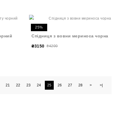
25%
орний
Спідниця з вовни мериноса чорна
₴3150
₴4200
21
22
23
24
25
26
27
28
>
>|