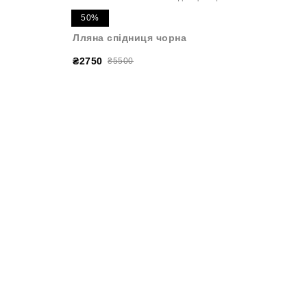
50%
Лляна спідниця чорна
₴2750
₴5500