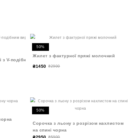
50%
Жилет з фактурної пряжі молочний
і з V-подібним
₴1450
₴2900
50%
чорна
Сорочка з льону з розрізом нахлистом
на спині чорна
₴2950
₴5900