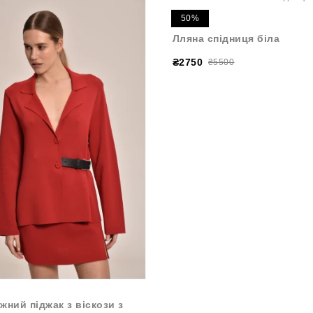
50%
Лляна спідниця біла
₴2750
₴5500
жний піджак з віскози з