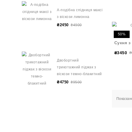
А-подібна спідниця максі
з віскози лимонна
₴2450
₴4900
50%
Сукня з
₴3450
₴
Двобортний
трикотажний піджак з
віскози темно-блакитний
₴4750
₴9500
Показано