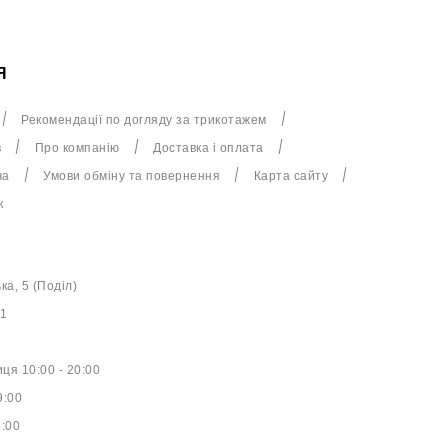
Я
Рекомендації по догляду за трикотажем
в
Про компанію
Доставка і оплата
ча
Умови обміну та повернення
Карта сайту
к
ька, 5 (Поділ)
61
ця 10:00 - 20:00
9:00
8:00