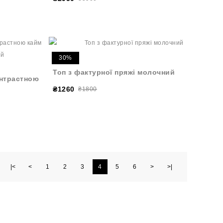
30%
Топ з фактурної пряжі молочний
онтрастною
₴1260
₴1800
|<
<
1
2
3
4
5
6
>
>|