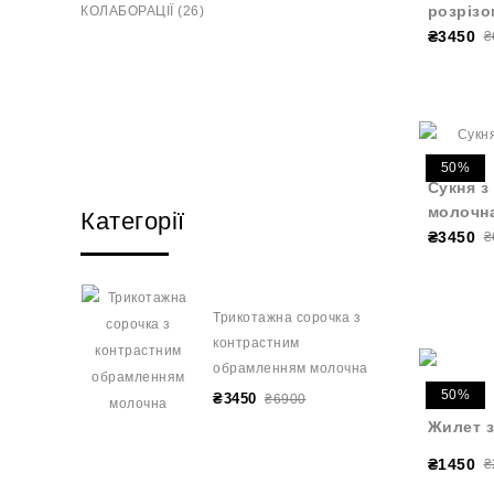
розрізо
КОЛАБОРАЦІЇ (26)
₴3450
₴
50%
Сукня з
молочн
Категорії
₴3450
₴
Трикотажна сорочка з
контрастним
обрамленням молочна
50%
₴3450
₴6900
Жилет з
₴1450
₴