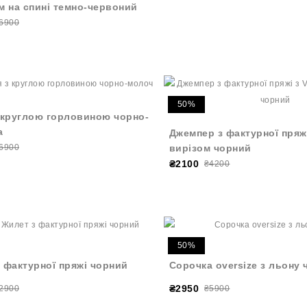
м на спині темно-червоний
6900
50%
 круглою горловиною чорно-
а
Джемпер з фактурної пряж
6900
вирізом чорний
₴2100
₴4200
50%
 фактурної пряжі чорний
Сорочка oversize з льону 
₴2950
2900
₴5900