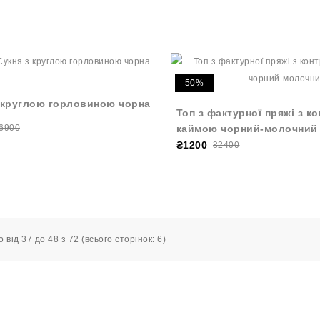
50%
 круглою горловиною чорна
Топ з фактурної пряжі з к
6900
каймою чорний-молочний
₴1200
₴2400
 від 37 до 48 з 72 (всього сторінок: 6)