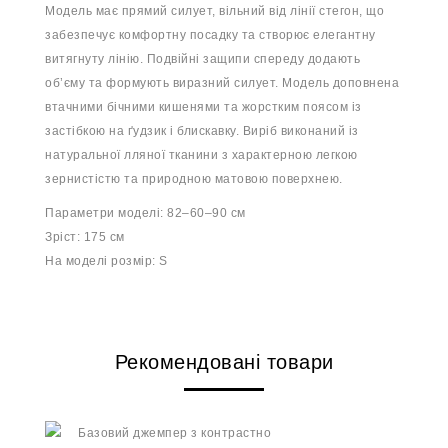
Модель має прямий силует, вільний від лінії стегон, що
забезпечує комфортну посадку та створює елегантну
витягнуту лінію. Подвійні защипи спереду додають
об’єму та формують виразний силует. Модель доповнена
втачними бічними кишенями та жорстким поясом із
застібкою на ґудзик і блискавку. Виріб виконаний із
натуральної лляної тканини з характерною легкою
зернистістю та природною матовою поверхнею.
Параметри моделі: 82–60–90 см
Зріст: 175 см
На моделі розмір: S
Рекомендовані товари