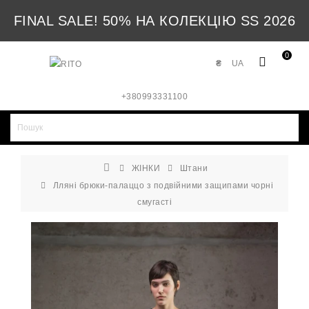
FINAL SALE! 50% НА КОЛЕКЦІЮ SS 2026
0
₴
UA
+380993331100
ЖІНКИ
Штани
Лляні брюки-палаццо з подвійними защипами чорні
смугасті