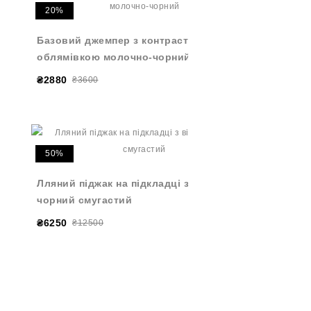
20%
Базовий джемпер з контрастною
облямівкою молочно-чорний
₴2880
₴3600
50%
Лляний піджак на підкладці з віскози
чорний смугастий
₴6250
₴12500