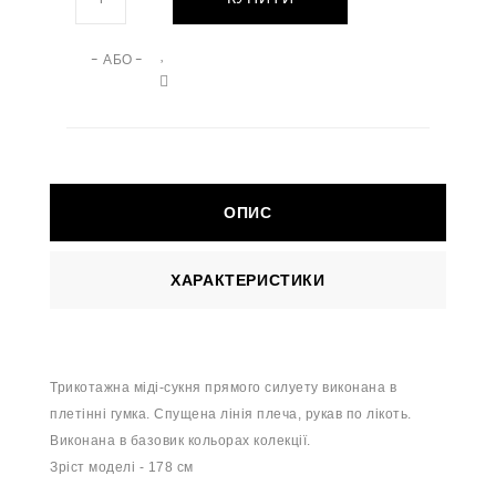
- АБО -
ОПИС
ХАРАКТЕРИСТИКИ
Трикотажна міді-сукня прямого силуету виконана в
плетінні гумка. Спущена лінія плеча, рукав по лікоть.
Виконана в базовик кольорах колекції.
Зріст моделі - 178 см