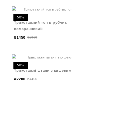
50%
Трикотажний топ в рубчик
помаранчевий
₴1450
₴2900
50%
Трикотажні штани з кишенями ягідні
₴2200
₴4400