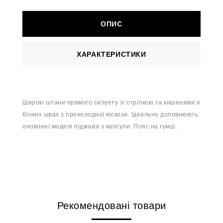
ОПИС
ХАРАКТЕРИСТИКИ
Ш
ирокі штани прямого силуету зі стрілкою та кишенями в
бічних швах з прохолодної віскози. Ідеально доповнюють
оновлені моделі піджаків з капсули. Пояс на гумці.
Рекомендовані товари