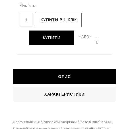
Кількість
КУПИТИ В 1 КЛІК
- АБО -
КУПИТИ
ОПИС
ХАРАКТЕРИСТИКИ
Довга спідниця з глибоким розрізом з бавовняної пряжі.
Поєднуйте її з кроп-топом з лімітованої лінійки RITO x