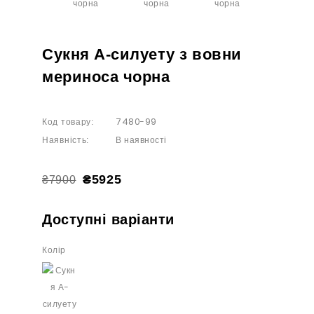
Сукня А-силуету з вовни
мериноса чорна
7480-99
Код товару:
В наявності
Наявність:
₴5925
₴7900
Доступні варіанти
Колір