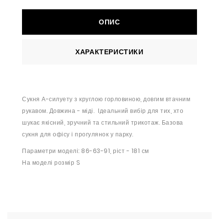
ОПИС
ХАРАКТЕРИСТИКИ
Сукня А-силуету з круглою горловиною, довгим втачним
рукавом. Довжина - міді. Ідеальний вибір для тих, хто
шукає якісний, зручний та стильний трикотаж. Базова
сукня для офісу і прогулянок у парку.
Параметри моделі: 86-63-91, ріст - 181 см
На моделі розмір S