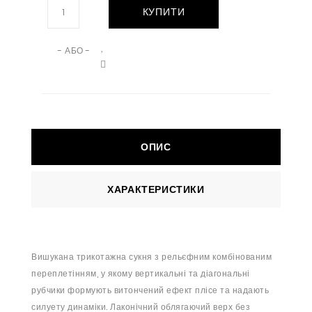
КУПИТИ
- АБО -
ОПИС
ХАРАКТЕРИСТИКИ
Вишукана трикотажна сукня з рельєфним комбінованим
переплетінням, у якому вертикальні та діагональні
рубчики формують витончений ефект плісе та надають
силуету динаміки. Лаконічний облягаючий верх без