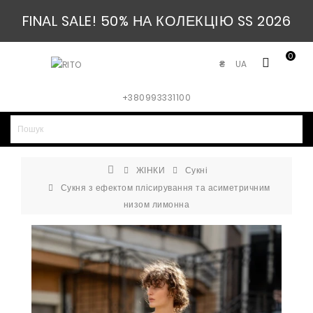
FINAL SALE! 50% НА КОЛЕКЦІЮ SS 2026
0
UA
₴
+380993331100
ЖІНКИ
Сукні
Сукня з ефектом плісирування та асиметричним
низом лимонна