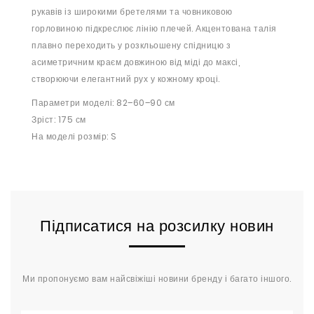
рукавів із широкими бретелями та човниковою
горловиною підкреслює лінію плечей. Акцентована талія
плавно переходить у розкльошену спідницю з
асиметричним краєм довжиною від міді до максі,
створюючи елегантний рух у кожному кроці.
Параметри моделі: 82–60–90 см
Зріст: 175 см
На моделі розмір: S
Підписатися на розсилку новин
Ми пропонуємо вам найсвіжіші новини бренду і багато іншого.