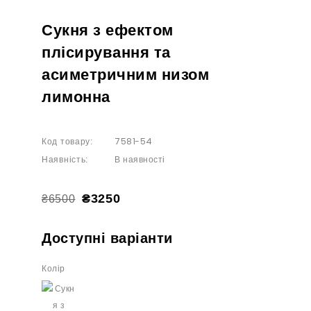
Сукня з ефектом
плісирування та
асиметричним низом
лимонна
7581-54
Код товару:
В наявності
Наявність:
₴3250
₴6500
Доступні варіанти
Колір