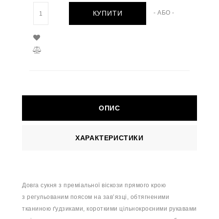
КУПИТИ
- АБО -
ОПИС
ХАРАКТЕРИСТИКИ
Довга сукня з преміальної віскози прямого крою
з
регульованим поясом на зав’язці, обтягненими
тканиною ґудзиками, короткими цільнокроєними рукавами