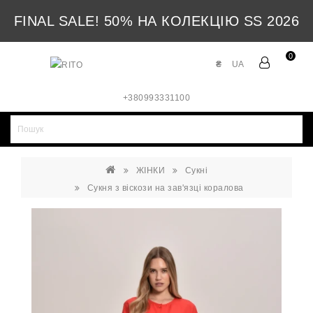
FINAL SALE! 50% НА КОЛЕКЦІЮ SS 2026
0
₴
UA
+380993331100
ЖІНКИ
Сукні
Сукня з віскози на зав'язці коралова