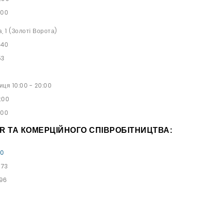
:00
а, 1 (Золоті Ворота)
 40
53
иця 10:00 - 20:00
9:00
:00
PR ТА КОМЕРЦІЙНОГО СПІВРОБІТНИЦТВА:
00
 73
 96