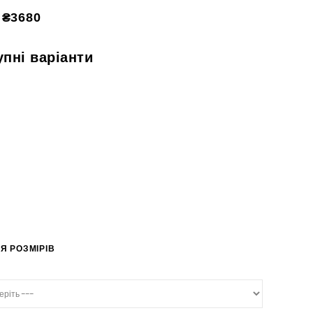
₴3680
упні варіанти
Я РОЗМІРІВ