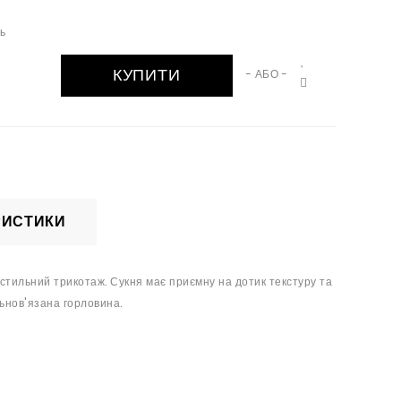
ть
КУПИТИ
- АБО -
РИСТИКИ
а стильний трикотаж. Сукня має приємну на дотик текстуру та
ьнов'язана горловина.