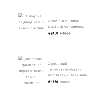
А-подібна спідниця
максі з віскози лимонна
₴4900
₴2450
Двобортний
трикотажний піджак з
віскози темно-блакитний
₴9500
₴4750