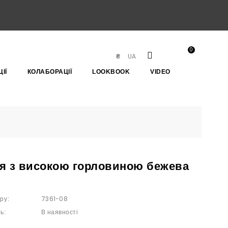
0
UA
₴
ІЇ
КОЛАБОРАЦІЇ
LOOKBOOK
VIDEO
я з високою горловиною бежева
7361-08
ру:
В наявності
ь: