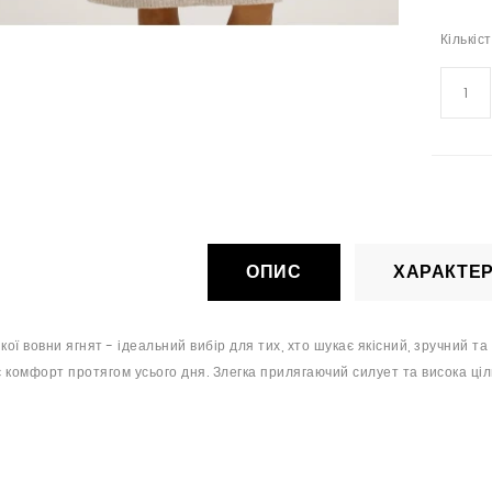
Кількіс
ОПИС
ХАРАКТЕ
якої вовни ягнят - ідеальний вибір для тих, хто шукає якісний, зручний т
 комфорт протягом усього дня. Злегка прилягаючий силует та висока ціл