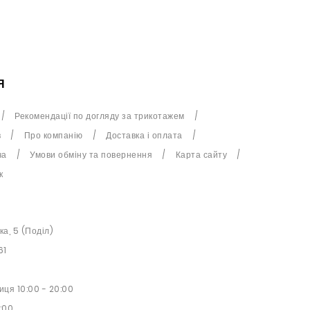
Я
Рекомендації по догляду за трикотажем
в
Про компанію
Доставка і оплата
ча
Умови обміну та повернення
Карта сайту
к
ька, 5 (Поділ)
61
иця 10:00 - 20:00
9:00