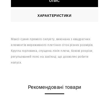
ОПИС
ХАРАКТЕРИСТИКИ
Максі-сукня прямого силуету, виконана з квадратних
елементів мереживного плетіння сіток різних розмірів.
Кругла горловина, спущена лінія плеча, бокові розрізи,
регульований пояс на зав’язці, що дозволяє робити
напуск.
Рекомендовані товари