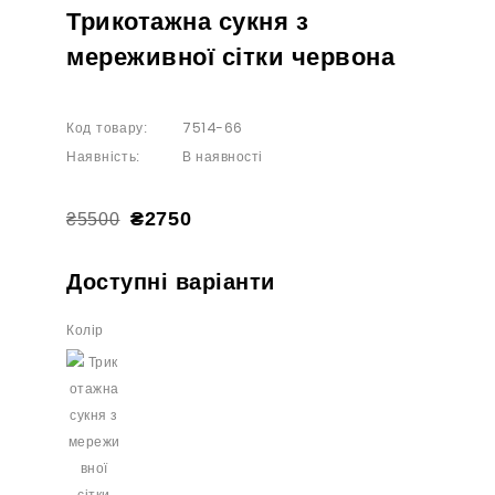
Трикотажна сукня з
мереживної сітки червона
7514-66
Код товару:
В наявності
Наявність:
₴2750
₴5500
Доступні варіанти
Колір