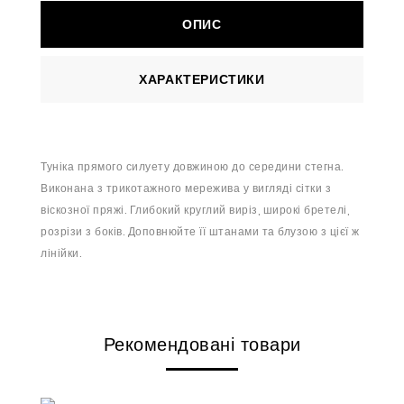
ОПИС
ХАРАКТЕРИСТИКИ
Туніка прямого силуету довжиною до середини стегна.
Виконана з трикотажного мережива у вигляді сітки з
віскозної пряжі. Глибокий круглий виріз, широкі бретелі,
розрізи з боків.
Доповнюйте її штанами та блузою з цієї ж
лінійки.
Рекомендовані товари