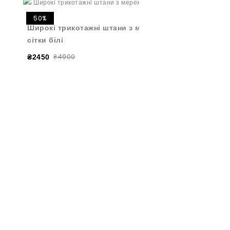
50%
Широкі трикотажні штани з мереживної
сітки білі
₴4900
₴2450