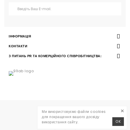
ІНФОРМАЦІЯ
КОНТАКТИ
З ПИТАНЬ PR ТА КОМЕРЦІЙНОГО СПІВРОБІТНИЦТВА:
×
Ми використовуємо файли cookies
Розробка
WAVE AGENCY
для покращення вашого досвіду
RITO © 2026
OK
використання сайту.