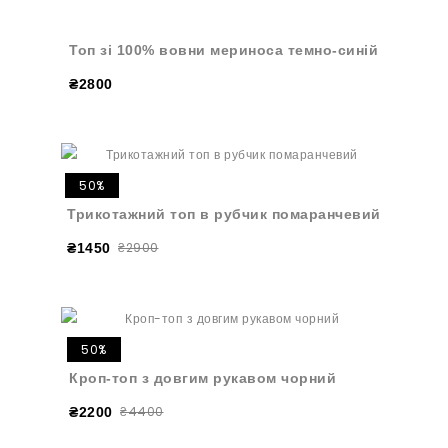
Топ зі 100% вовни мериноса темно-синій
₴2800
50%
Трикотажний топ в рубчик помаранчевий
₴2900
₴1450
50%
Кроп-топ з довгим рукавом чорний
₴4400
₴2200