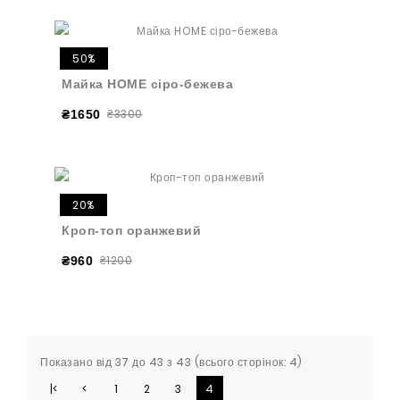
50%
Майка HOME сіро-бежева
₴3300
₴1650
20%
Кроп-топ оранжевий
₴1200
₴960
Показано від 37 до 43 з 43 (всього сторінок: 4)
|<
<
1
2
3
4