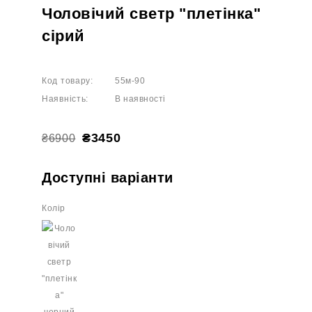
Чоловічий светр "плетінка"
сірий
Код товару:
55м-90
Наявність:
В наявності
₴3450
₴6900
Доступні варіанти
Колір