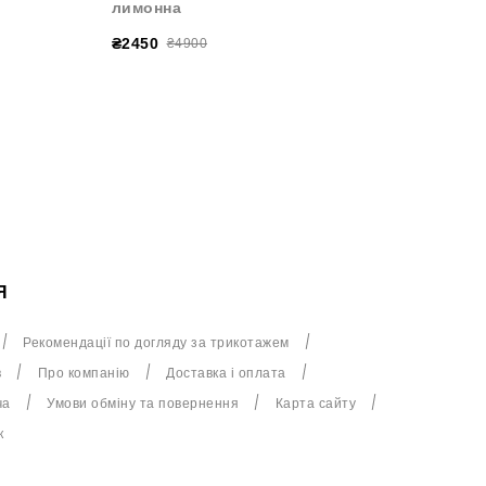
лимонна
лимон
₴2450
₴1470
₴4900
Я
Рекомендації по догляду за трикотажем
в
Про компанію
Доставка і оплата
ча
Умови обміну та повернення
Карта сайту
к