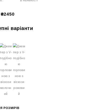
ь:
В наявності
₴2450
упні варіанти
Я РОЗМІРІВ