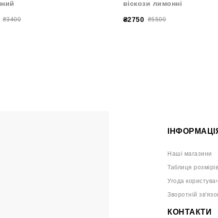
нний
віскози лимонні
₴2750
₴3400
₴5500
ІНФОРМАЦІ
Наші магазини
Таблиця розмірі
Угода користува
Зворотній зв'язо
КОНТАКТИ