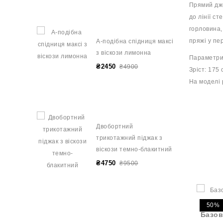
Прямий дже
до лінії с
горловина,
пряжі у пе
А-подібна спідниця максі
з віскози лимонна
Параметри
₴2450
₴4900
Зріст: 175 
На моделі 
Двобортний
трикотажний піджак з
віскози темно-блакитний
₴4750
₴9500
50%
Базов