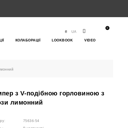
0
₴
UA
ІЇ
КОЛАБОРАЦІЇ
LOOKBOOK
VIDEO
имонний
пер з V-подібною горловиною з
ози лимонний
ру:
7563б-54