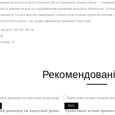
мпер вільного силуету (relaxed fit) зі спущеною лінією плеча — комфо
тегон із рівним низом та подовженими рукавами вільного облягання. V-по
 манжети та низ виробу завершені тонким еластичним переплетенням «г
реплетінні «коси», що надає джемперу приємної текстури.
 моделі: 82–60–90 см
см
розмір: S
Рекомендовані
50%
ий джемпер на короткий рукав
Трикотажні штани прямог