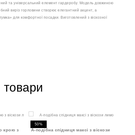
ртний та універсальний елемент гардеробу. Модель довжиною
дібний виріз горловини створює елегантний акцент, а
умка» для комфортної посадки. Виготовлений з віскозної
 товари
50%
30%
о крою з
А-подібна спідниця максі з віскози
Базов