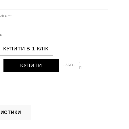
ріть ---
ть
КУПИТИ В 1 КЛІК
КУПИТИ
- АБО -
РИСТИКИ