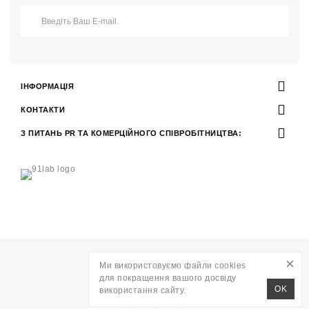
ІНФОРМАЦІЯ
КОНТАКТИ
З ПИТАНЬ PR ТА КОМЕРЦІЙНОГО СПІВРОБІТНИЦТВА:
×
Ми використовуємо файли cookies
Розробка
WAVE AGENCY
для покращення вашого досвіду
RITO © 2026
OK
використання сайту.