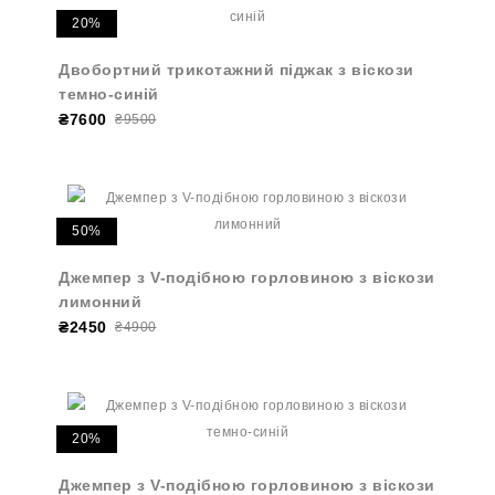
20%
Двобортний трикотажний піджак з віскози
темно-синій
₴7600
₴9500
50%
Джемпер з V-подібною горловиною з віскози
лимонний
₴2450
₴4900
20%
Джемпер з V-подібною горловиною з віскози