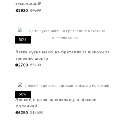
темно-синій
₴3920
₴4900
50%
Легка сукня максі на бретелях із віскози та
тенселю жовта
₴2700
₴5400
50%
Лляний піджак на підкладці з віскози
молочний
₴6250
₴12500