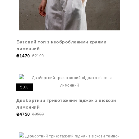
Базовий топ з необробленими краями
лимонний
₴1470
₴2100
50%
Двобортний трикотажний піджак з віскози
лимонний
₴4750
₴9500