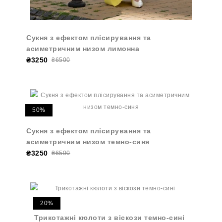
Сукня з ефектом плісирування та
асиметричним низом лимонна
₴3250
₴6500
50%
Сукня з ефектом плісирування та
асиметричним низом темно-синя
₴3250
₴6500
20%
Трикотажні кюлоти з віскози темно-сині