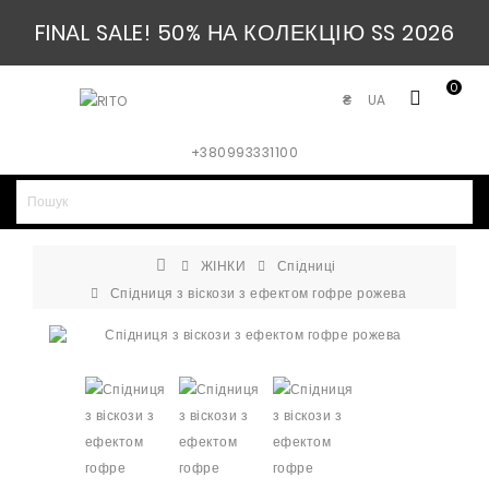
FINAL SALE! 50% НА КОЛЕКЦІЮ SS 2026
0
UA
₴
+380993331100
ЖІНКИ
Спідниці
Спідниця з віскози з ефектом гофре рожева