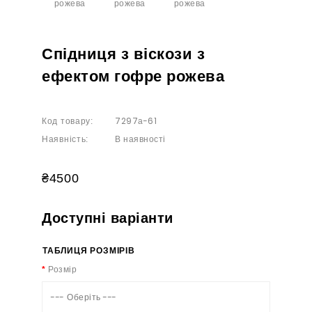
Спідниця з віскози з
ефектом гофре рожева
7297а-61
Код товару:
В наявності
Наявність:
₴4500
Доступні варіанти
ТАБЛИЦЯ РОЗМІРІВ
Розмір
--- Оберіть ---