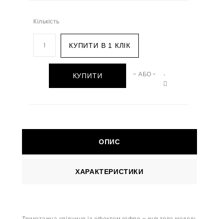
Кількість
КУПИТИ В 1 КЛІК
- АБО -
КУПИТИ
ОПИС
ХАРАКТЕРИСТИКИ
Трикотажна спідниця із ефектом гофре – культова модель