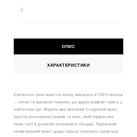
ОПИС
ХАРАКТЕРИСТИКИ
Елегантна сукня максі на запах, виконана зі 100% віскози
— легкої та дихаючої тканини, що дарує комфорт навіть у
найтепліші дні. Модель має жіночний V-подібний виріз,
короткі цільнокроєні рукави та пояс, який підкреслює
лінію талії й дозволяє регулювати посадку. Лаконічний
геометричний принт додає образу сучасного характеру