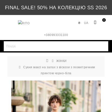
FINAL SALE! 50% НА КОЛЕКЦІЮ SS 2026
0
₴
UA
+380993331100
ЖІНКИ
Сукня максі на запах з віскози з геометричним
принтом чорно-біла