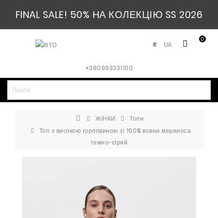
FINAL SALE! 50% НА КОЛЕКЦІЮ SS 2026
0
UA
₴
+380993331100
ЖІНКИ
Топи
Топ з високою горловиною зі 100% вовни мериноса
темно-сірий