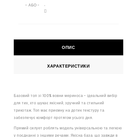
- АБО -
ОПИС
ХАРАКТЕРИСТИКИ
Базовий топ зі 100% вовни мериноса - ідеальний вибір
для тих, хто шукає якісний, зручний та стильний
трикотаж. Топ має приємну на дотик текстуру та
забезпечує комфорт протягом усього дня.
Прямий силует роблять модель універсальною та легкою
у поєднанні з іншими речами. Якісна база, що завжди в