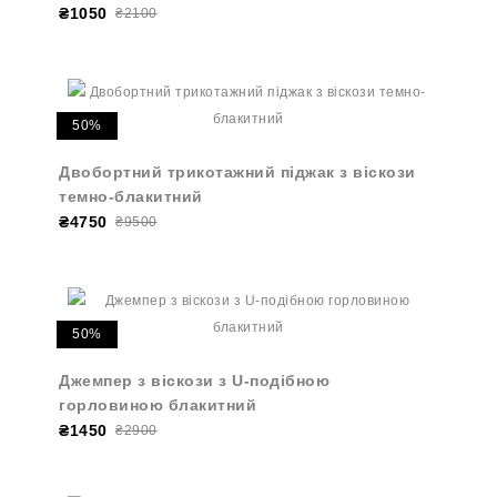
₴1050
₴2100
50%
Двобортний трикотажний піджак з віскози
темно-блакитний
₴4750
₴9500
50%
Джемпер з віскози з U-подібною
горловиною блакитний
₴1450
₴2900