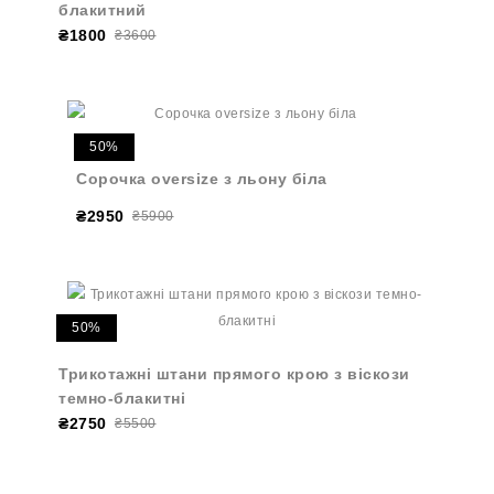
блакитний
₴1800
₴3600
50%
Сорочка oversize з льону біла
₴2950
₴5900
50%
Трикотажні штани прямого крою з віскози
темно-блакитні
₴2750
₴5500