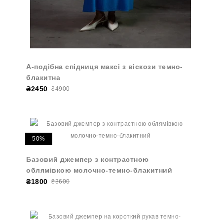
А-подібна спідниця максі з віскози темно-
блакитна
₴2450
₴4900
50%
Базовий джемпер з контрастною
облямівкою молочно-темно-блакитний
₴1800
₴3600