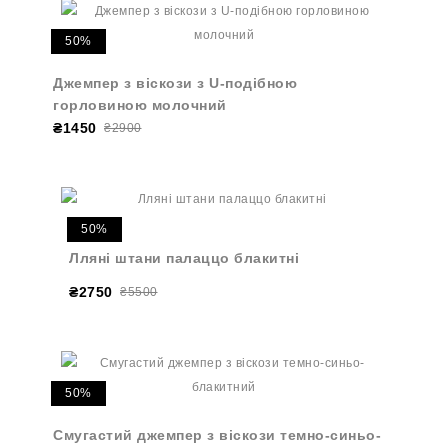
50%
Джемпер з віскози з U-подібною
горловиною молочний
₴1450
₴2900
50%
Лляні штани палаццо блакитні
₴2750
₴5500
50%
Смугастий джемпер з віскози темно-синьо-