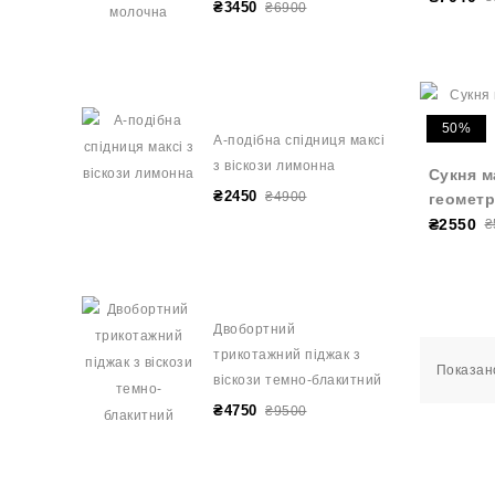
₴3450
₴6900
50%
А-подібна спідниця максі
з віскози лимонна
Сукня ма
₴2450
₴4900
геометр
₴2550
₴
Двобортний
трикотажний піджак з
Показано
віскози темно-блакитний
₴4750
₴9500