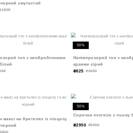
 чорний смугастий
11500
50%
озорий топ з необробленими
Напівпрозорий топ з нео
білий
краями сірий
₴825
650
₴1650
50%
Сорочка oversize з льону 
 максі на бретелях із ліоцелу та
₴2950
 чорний
₴5900
8800