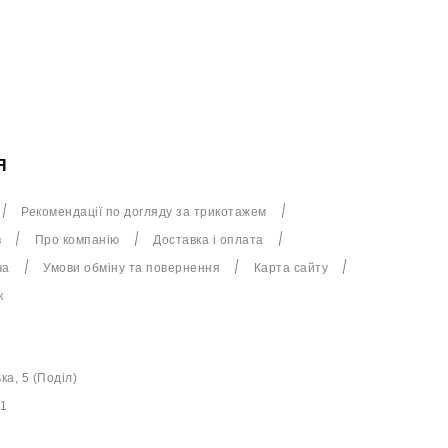
Я
Рекомендації по догляду за трикотажем
в
Про компанію
Доставка і оплата
ча
Умови обміну та повернення
Карта сайту
к
ька, 5 (Поділ)
61