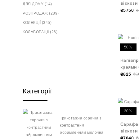
віскози
ДЛЯ ДОМУ (14)
₴5750
₴
РОЗПРОДАЖ (289)
КОЛЕКЦІЇ (345)
КОЛАБОРАЦІЇ (26)
50%
Напівпр
краями 
₴825
₴1
Категорії
20%
Трикотажна сорочка з
Сарафан
контрастним
віскози
обрамленням молочна
₴7040
₴