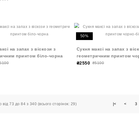
50%
ксі на запах з віскози з
Сукня максі на запах з віс
ичним принтом біло-чорна
геометричним принтом чо
₴2550
5100
₴5100
 від 73 до 84 з 340 (всього сторінок: 29)
|<
<
3