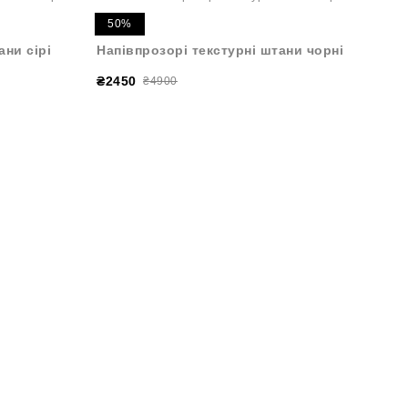
50%
ани сірі
Напівпрозорі текстурні штани чорні
₴2450
₴4900