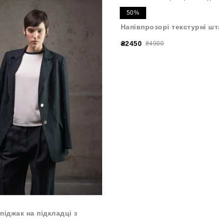
50%
Напівпрозорі текстурні шт
₴2450
₴4900
піджак на підкладці з