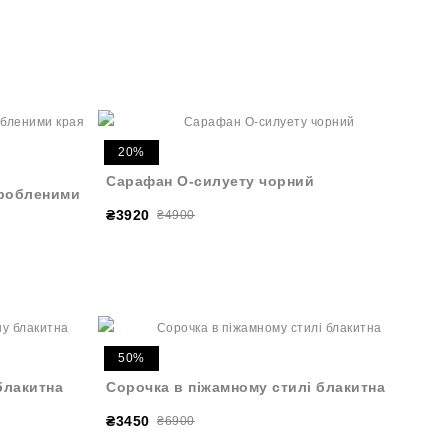
20%
Сарафан O-силуету чорний
бробленими
₴3920
₴4900
50%
блакитна
Сорочка в піжамному стилі блакитна
₴3450
₴6900