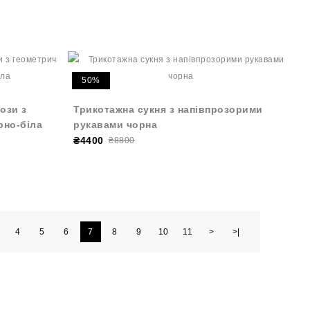
50%
кози з
Трикотажна сукня з напівпрозорими
рно-біла
рукавами чорна
₴4400
₴8800
4
5
6
7
8
9
10
11
>
>|