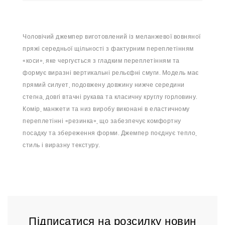
Чоловічий джемпер виготовлений із меланжевої вовняної
пряжі середньої щільності з фактурним переплетінням
«коси», яке чергується з гладким переплетінням та
формує виразні вертикальні рельєфні смуги. Модель має
прямий силует, подовжену довжину нижче середини
стегна, довгі втачні рукава та класичну круглу горловину.
Комір, манжети та низ виробу виконані в еластичному
переплетінні «резинка», що забезпечує комфортну
посадку та збереження форми. Джемпер поєднує тепло,
стиль і виразну текстуру.
Підписатися на розсилку новин