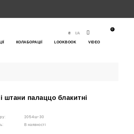
0
UA
₴
ІЇ
КОЛАБОРАЦІЇ
LOOKBOOK
VIDEO
і штани палаццо блакитні
2054ш-30
ру:
В наявності
ь: