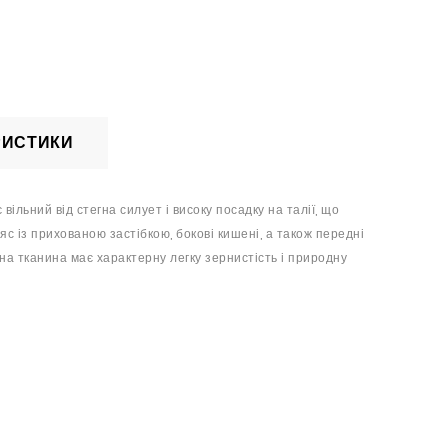
РИСТИКИ
ільний від стегна силует і високу посадку на талії, що
с із прихованою застібкою, бокові кишені, а також передні
яна тканина має характерну легку зернистість і природну