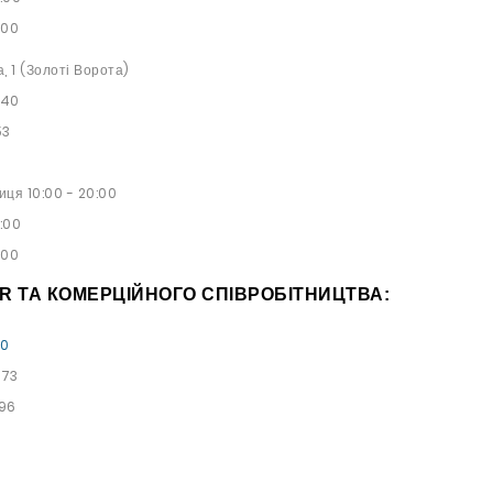
:00
а, 1 (Золоті Ворота)
 40
53
иця 10:00 - 20:00
9:00
:00
PR ТА КОМЕРЦІЙНОГО СПІВРОБІТНИЦТВА:
00
 73
 96