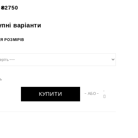
₴2750
упні варіанти
Я РОЗМІРІВ
ть
КУПИТИ
- АБО -