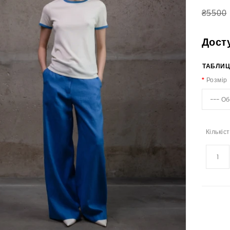
₴5500
Дост
ТАБЛИЦ
Розмір
Кількіс