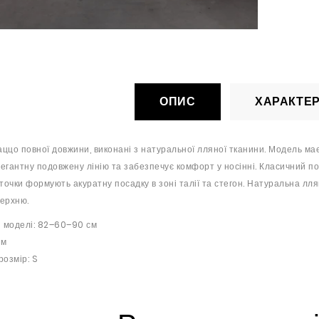
ОПИС
ХАРАКТЕ
ццо повної довжини, виконані з натуральної лляної тканини. Модель має в
егантну подовжену лінію та забезпечує комфорт у носінні. Класичний поя
иточки формують акуратну посадку в зоні талії та стегон. Натуральна лл
ерхню.
 моделі: 82–60–90 см
см
розмір: S