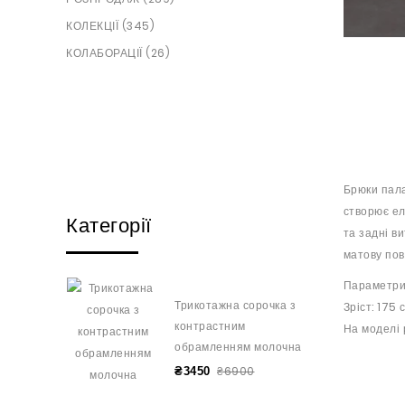
КОЛЕКЦІЇ (345)
КОЛАБОРАЦІЇ (26)
Брюки пала
створює ел
Категорії
та задні в
матову пов
Параметри
Трикотажна сорочка з
Зріст: 175 
контрастним
На моделі 
обрамленням молочна
₴6900
₴3450