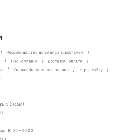
Я
Рекомендації по догляду за трикотажем
в
Про компанію
Доставка і оплата
ча
Умови обміну та повернення
Карта сайту
к
ька, 5 (Поділ)
61
иця 10:00 - 20:00
9:00