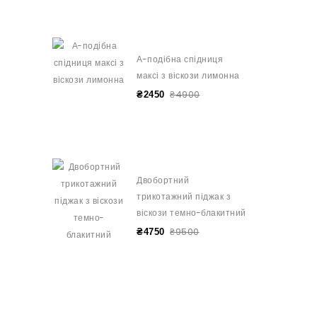
А-подібна спідниця
максі з віскози лимонна
₴4900
₴2450
Двобортний
трикотажний піджак з
віскози темно-блакитний
₴9500
₴4750