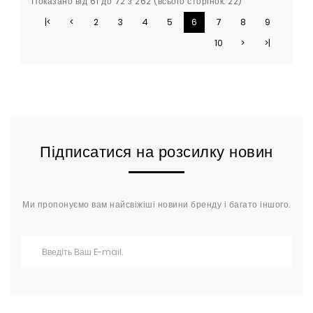
Показано від 61 до 72 з 262 (всього сторінок: 22)
|<
<
2
3
4
5
6
7
8
9
10
>
>|
Підписатися на розсилку новин
Ми пропонуємо вам найсвіжіші новини бренду і багато іншого.