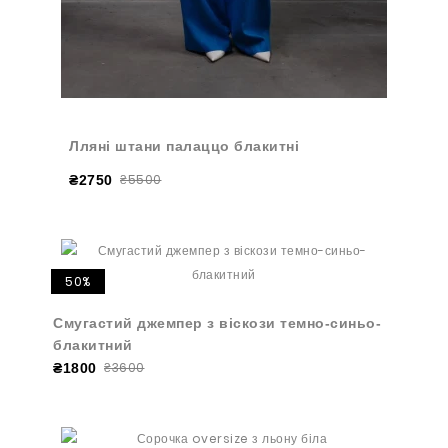
Лляні штани палаццо блакитні
₴5500
₴2750
50%
Смугастий джемпер з віскози темно-синьо-
блакитний
₴3600
₴1800