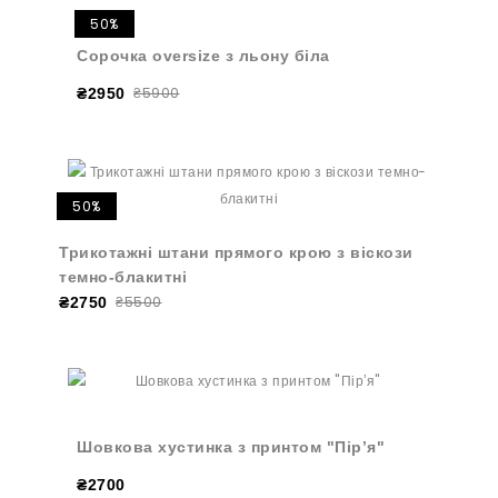
50%
Сорочка oversize з льону біла
₴5900
₴2950
50%
Трикотажні штани прямого крою з віскози
темно-блакитні
₴5500
₴2750
Шовкова хустинка з принтом "Пірʼя"
₴2700