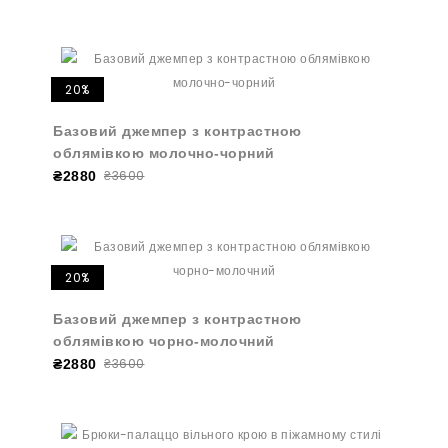
20%
Базовий джемпер з контрастною
облямівкою молочно-чорний
₴3600
₴2880
20%
Базовий джемпер з контрастною
облямівкою чорно-молочний
₴3600
₴2880