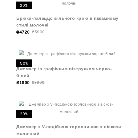
20%
Брюки-палаццо вільного крою в піжамному
стилі молочні
₴5900
₴4720
50%
Джемпер із графічним візерунком чорно-
білий
₴3600
₴1800
20%
Джемпер з V-подібною горловиною з віскози
молочний