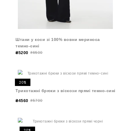
Штани у коси зі 100% вовни мериноса
темно-сині
₴6500
₴5200
20%
Трикотажні брюки з віскози прямі темно-сині
₴5700
₴4560
20%