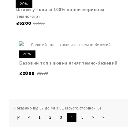
20%
Штани у коси зі 100% вовни мериноса
темно-сірі
₴5200
₴6500
20%
Базовий топ з вовни ягнят темно-бежевий
₴2800
₴3500
Показано від 37 до 48 з 51 (всього сторінок: 5)
|<
<
1
2
3
4
5
>
>|