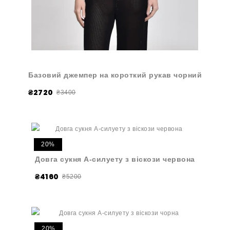
Базовий джемпер на короткий рукав чорний
₴2720
₴3400
20%
Довга сукня A-силуету з віскози червона
₴4160
₴5200
20%