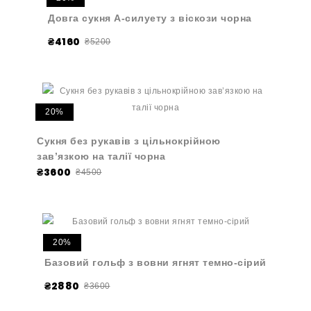
Довга сукня A-силуету з віскози чорна
₴4160
₴5200
20%
Сукня без рукавів з цільнокрійною
зав’язкою на талії чорна
₴3600
₴4500
20%
Базовий гольф з вовни ягнят темно-сірий
₴2880
₴3600