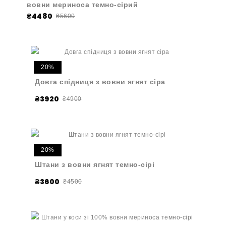
вовни мериноса темно-сірий
₴4480
₴5600
20%
Довга спідниця з вовни ягнят сіра
₴3920
₴4900
20%
Штани з вовни ягнят темно-сірі
₴3600
₴4500