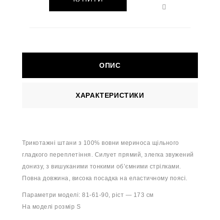
ОПИС
ХАРАКТЕРИСТИКИ
Трикотажні штани з 100% вовни мериноса щільного
гладкого переплетіння. Силует прямий, злегка звужений
донизу, з вишуканими тонкими об’ємними стрілками.
Повна довжина, висока посадка на еластичному поясі.
Параметри моделі: 81-61-90, ріст — 173 см
На моделі розмір S