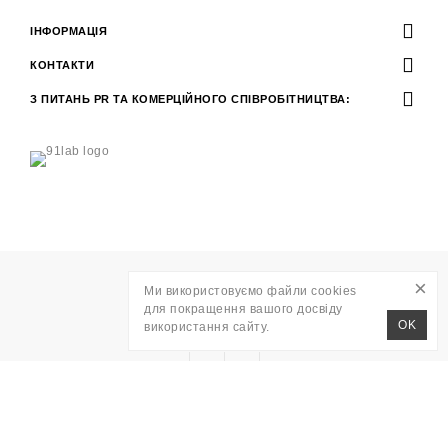
ІНФОРМАЦІЯ
КОНТАКТИ
З ПИТАНЬ PR ТА КОМЕРЦІЙНОГО СПІВРОБІТНИЦТВА:
×
Ми використовуємо файли cookies
Розробка
WAVE AGENCY
для покращення вашого досвіду
RITO © 2026
OK
використання сайту.